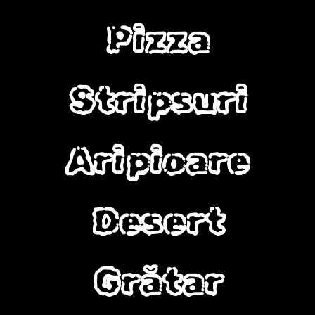
Pizza
Stripsuri
Aripioare
Desert
Grătar