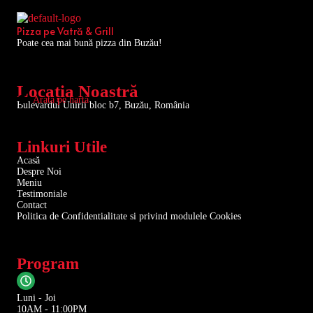
Pizza pe Vatră & Grill
Poate cea mai bună pizza din Buzău!
Locația Noastră
Arată pe hartă
Bulevardul Unirii bloc b7, Buzău, România
Linkuri Utile
Acasă
Despre Noi
Meniu
Testimoniale
Contact
Politica de Confidentialitate si privind modulele Cookies
Program
Luni - Joi
10AM - 11:00PM